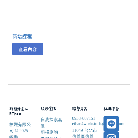
新增課程
查看內容
斜槓外星人
服務資訊
聯繫方式
社群平台
EThan
0938-087151
自我探索套
ethan4workstuffs@gmail.com
柏爍有限公
餐
11049 台北市
司 © 2025
斜槓諮詢
信義區信義
統編