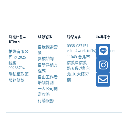
斜槓外星人
服務資訊
聯繫方式
社群平台
EThan
0938-087151
自我探索套
ethan4workstuffs@gmail.com
柏爍有限公
餐
11049 台北市
司 © 2025
斜槓諮詢
信義區信義
統編
自學斜槓方
90268794
路五段7號 台
程式
隱私權政策
北101大樓57
自由工作者
樓
服務條款
培訓計劃
一人公司創
富攻略
行銷服務