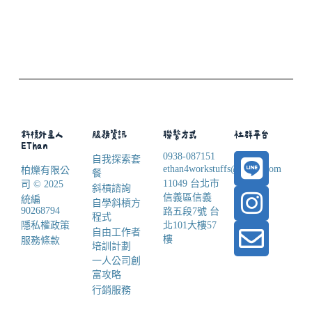
斜槓外星人
服務資訊
聯繫方式
社群平台
EThan
0938-087151
自我探索套
ethan4workstuffs@gmail.com
柏爍有限公
餐
11049 台北市
司 © 2025
斜槓諮詢
信義區信義
統編
自學斜槓方
90268794
路五段7號 台
程式
隱私權政策
北101大樓57
自由工作者
樓
服務條款
培訓計劃
一人公司創
富攻略
行銷服務